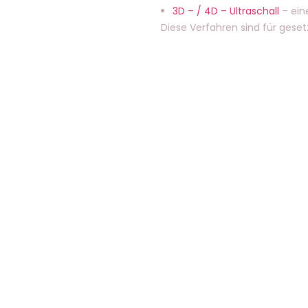
3D – / 4D – Ultraschall
– ein
Diese Verfahren sind für geset
KONTAKT
Tel.: 0911 69 79 69
Fax: 0911 6 999 333