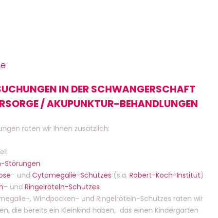
ge
SUCHUNGEN IN DER SCHWANGERSCHAFT
ORSORGE / AKUPUNKTUR-BEHANDLUNGEN
gen raten wir Ihnen zusätzlich:
el:
n-Störungen
ose
– und
Cytomegalie-Schutzes
(s.a.
Robert-Koch-Institut
)
n
– und
Ringelröteln-Schutzes
egalie-, Windpocken- und Ringelröteln-Schutzes raten wir
n, die bereits ein Kleinkind haben, das einen Kindergarten