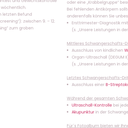
ntest und Gewichtskontrolle
oder eine „Krabbelgruppe“ bes
 wöchentlich.
Bei fehlenden Antikörpern soll
 letzten Befund
anderenfalls können Sie unb
reening“): zwischen 9. – 12.
Ersttrimester-Diagnostik m
ening“ zum groben
(s. „Unsere Leistungen in de
Mittleres Schwangerschafts-Dri
Ausschluss von kindlichen
W
Organ-Ultraschall (DEGUM II
(s. „Unsere Leistungen in de
Letztes Schwangerschafts-Drit
Ausschluss einer
B-Streptok
Während der gesamten Schwa
Ultraschall-Kontrolle
bei jede
Akupunktur
in der Schwange
Für´s Fotoalbum bieten wir Ihn