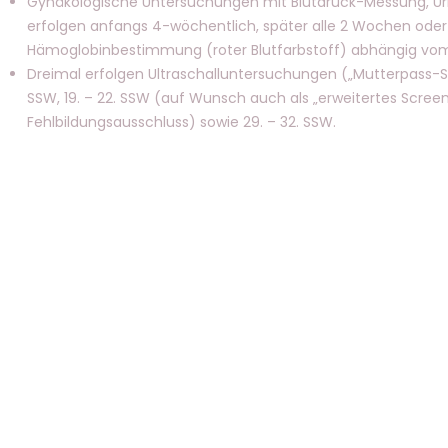
Gynäkologische Untersuchungen mit Blutdruck-Messung, Uri
erfolgen anfangs 4-wöchentlich, später alle 2 Wochen oder
Hämoglobinbestimmung (roter Blutfarbstoff) abhängig vom
Dreimal erfolgen Ultraschalluntersuchungen („Mutterpass-Sc
SSW, 19. – 22. SSW (auf Wunsch auch als „erweitertes Scre
Fehlbildungsausschluss) sowie 29. – 32. SSW.