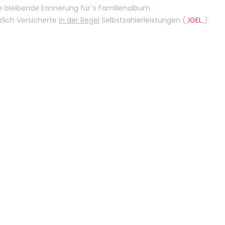
e bleibende Erinnerung für´s Familienalbum
zlich Versicherte
in der Regel
Selbstzahlerleistungen („
IGEL
„).
HILFREICHE LINKS
Home
Leistungen
Team
Praxis
Kontakt