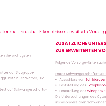
er medizinischer Erkenntnisse, erweiterte Vorsor
ZUSÄTZLICHE UNTER
ZUR ERWEITERTEN V
ten die wichtigsten
Folgende Vorsorge-Untersuchun
tter auf Blutgruppe,
Erstes Schwangerschafts-Dritt
 ggf. Röteln-Antikörper, HIV-
Ausschluss von
Schilddrüse
Feststellung des
Toxoplasm
chtest auf Schwangerschafts-
Feststellung des
Windpocke
Die Untersuchungen des Cytom
insbesondere allen Schwangere