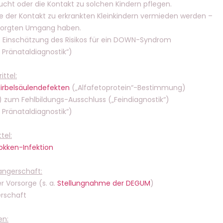
ucht oder die Kontakt zu solchen Kindern pflegen.
te der Kontakt zu erkrankten Kleinkindern vermieden werden –
esorgten Umgang haben.
it Einschätzung des Risikos für ein DOWN-Syndrom
r Pränataldiagnostik“)
ttel:
irbelsäulendefekten
(„Alfafetoprotein“-Bestimmung)
) zum Fehlbildungs-Ausschluss („Feindiagnostik“)
r Pränataldiagnostik“)
tel:
okken-Infektion
ngerschaft:
r Vorsorge (s. a.
Stellungnahme der DEGUM
)
rschaft
en: